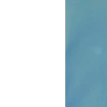
en.
atalyse ist ein Prozess, bei dem die
olettem Licht auf einer
berfläche reaktive Sauerstoffspezies
ikale (OH-), Hyperoxidanionen (* 02-),
H2) oder Wasserstoffperoxid erzeugt.
tark oxidierend.
rganismen (E.Coli, S. Aureus, K.
, SARS usw.) schädigen sie deren
ieren DNA und RNA und zerlegen diese
mpf.
eren die ROS mit flüchtigen
ngen (FOCS) und neutralisieren diese.
 ein natürliches Phänomen, sie besteht
 Einwirkung von Licht (natürlich oder
sche Reaktion auftritt. In Kontakt mit
er UVC-Röhren wird der Katalysator
k reaktiven Oberfläche, die flüchtige
en (VOCs) eliminiert und deaktiviert.