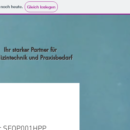
e noch heute.
Gleich loslegen
Ihr starker Partner für
zintechnik und Praxisbedarf
er SFOP001HPP