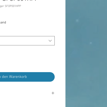
niger SFOP001HPP
s
rsand
n den Warenkorb
uftreiniger, die auf heterogene