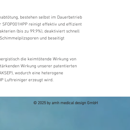
mabtötung, bestehen selbst im Dauerbetrieb
r SFOP001HPP reinigt effektiv und effizient
kterien (bis zu 99,9%), deaktiviert schnell
 Schimmelpilzsporen und beseitigt
ergistisch die keimtötende Wirkung von
rstärkenden Wirkung unserer patentierten
(AKSEP), wodurch eine heterogene
P Luftreiniger erzeugt wird.
© 2025 by amh medical design GmbH