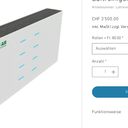
Artikelnummer: Luftrei
Prei
CHF 3'500.00
inkl. MwSt
|
zzgl. Ve
Rollen + Fr. 80.00
*
Auswählen
Anzahl
*
I
Funktionsweise
Die SFOP Reihe sind L