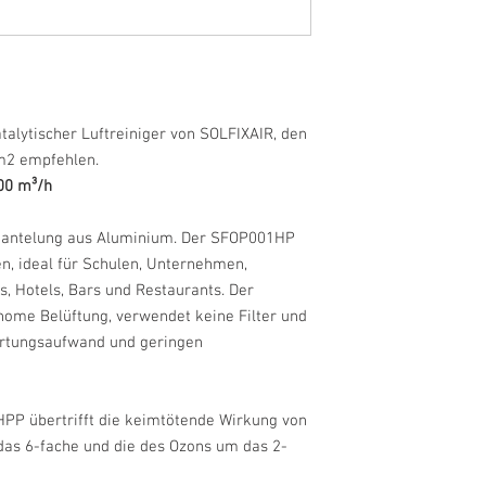
Photokatalyse basier
Die heterogene Photok
Strahlung von ultravi
photokatalytischen O
(ROS) wie Hydroxylrad
Hyperoxidradikale (O
alytischer Luftreiniger von SOLFIXAIR, den
Diese Radikale sind s
 m2 empfehlen.
Im Kontakt mit Mikroo
700 m³/h
Pneumonie, Influenza
Zellmembranen, oxid
in CO2 und Wasserda
mantelung aus Aluminium. Der SFOP001HP
Darüber hinaus reagi
n, ideal für Schulen, Unternehmen,
organischen Verbindu
s, Hotels, Bars und Restaurants. Der
Die Photokatalyse ist
nome Belüftung, verwendet keine Filter und
darin, dass durch die
artungsaufwand und geringen
künstlich) eine chemi
der Strahlung unser
(AKSEP) zu einer star
organische Verbindung
P übertrifft die keimtötende Wirkung von
das 6-fache und die des Ozons um das 2-